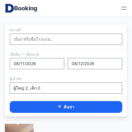
Booking
สถานที่
เช็คอิน — เช็คเอาต์
—
ผู้เข้าพัก
🔍 ค้นหา