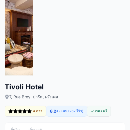
Tivoli Hotel
7, Rue Brey, ปารีส, ฝรั่งเศส
8.2
4 ดาว
คะแนน (262 รีวิว)
✓ WiFi ฟรี
เช็คอิน
เช็คเอาต์