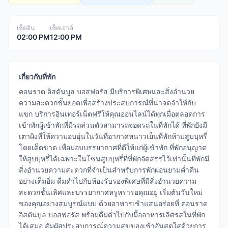
เช็คอิน
เช็คเอาต์
02:00 PM
12:00 PM
เกี่ยวกับที่พัก
คอนราด อิสตันบูล บอสฟอรัส มีบริการพิเศษและสิ่งอำนวย
ความสะดวกชั้นยอดเพื่อสร้างประสบการณ์ที่น่าจดจำให้กับ
แขก บริการอินเทอร์เน็ตฟรีให้คุณออนไลน์ได้ทุกเมื่อตลอดการ
เข้าพักผู้เข้าพักที่มีรถส่วนตัวสามารถจอดรถในที่พักได้ ที่พักยังมี
เตาผิงที่ให้ความอบอุ่นในวันที่อากาศหนาวเย็นที่พักห้ามสูบบุหรี่
โดยเด็ดขาด เพื่อมอบบรรยากาศที่ดีให้แก่ผู้เข้าพัก ที่พักอนุญาต
ให้สูบบุหรี่ได้เฉพาะในโซนสูบบุหรี่ที่ที่พักจัดสรรไว้เท่านั้นที่พักมี
สิ่งอำนวยความสะดวกที่จำเป็นสำหรับการพักผ่อนยามค่ำคืน
อย่างเต็มอิ่ม ดื่มด่ำไปกับห้องรับรองพิเศษที่มีสิ่งอำนวยความ
สะดวกชั้นเลิศและบรรยากาศหรูหรารอคุณอยู่ เริ่มต้นวันใหม่
ของคุณอย่างสมบูรณ์แบบ ด้วยอาหารเช้าแสนอร่อยที่ คอนราด
อิสตันบูล บอสฟอรัส พร้อมดื่มด่ำไปกับมื้ออาหารเลิศรสในที่พัก
ได้เสมอ สัมผัสประสบการณ์ความสุขของเช้าอันสดใสด้วยการ