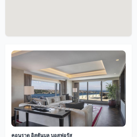
คอนราด อิสตันบูล บอสฟอรัส