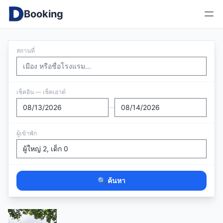
Booking
สถานที่
เช็คอิน — เช็คเอาต์
—
ผู้เข้าพัก
🔍 ค้นหา