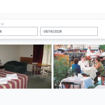
อาต์
—