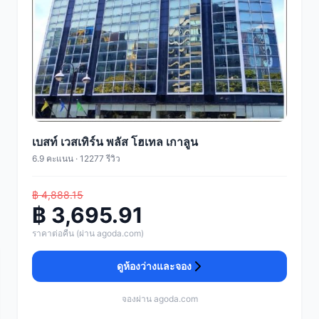
เบสท์ เวสเทิร์น พลัส โฮเทล เกาลูน
6.9 คะแนน · 12277 รีวิว
฿ 4,888.15
฿ 3,695.91
ราคาต่อคืน (ผ่าน agoda.com)
ดูห้องว่างและจอง
จองผ่าน agoda.com