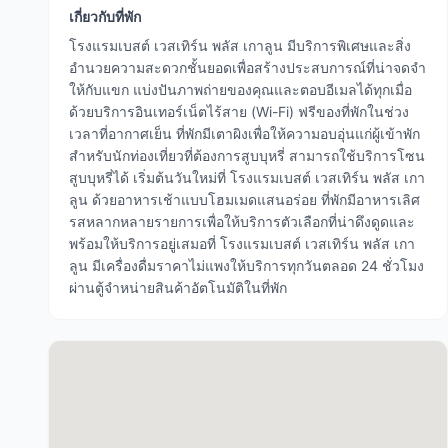
เกี่ยวกับที่พัก
โรงแรมเบสต์ เวสเทิร์น พลัส เกาลูน มีบริการพิเศษและสิ่ง
อำนวยความสะดวกชั้นยอดเพื่อสร้างประสบการณ์ที่น่าจดจำ
ให้กับแขก แบ่งปันภาพถ่ายของคุณและตอบอีเมลได้ทุกเมื่อ
ด้วยบริการอินเทอร์เน็ตไร้สาย (Wi-Fi) ฟรีของที่พักในช่วง
เวลาที่อากาศเย็น ที่พักมีเตาผิงเพื่อให้ความอบอุ่นแก่ผู้เข้าพัก
สำหรับนักท่องเที่ยวที่ต้องการสูบบุหรี่ สามารถใช้บริการโซน
สูบบุหรี่ได้ เริ่มต้นวันใหม่ที่ โรงแรมเบสต์ เวสเทิร์น พลัส เกา
ลูน ด้วยอาหารเช้าแบบโฮมเมดแสนอร่อย ที่พักมีอาหารเลิศ
รสหลากหลายรายการเพื่อให้บริการตัวเลือกที่น่าดึงดูดและ
พร้อมให้บริการอยู่เสมอที่ โรงแรมเบสต์ เวสเทิร์น พลัส เกา
ลูน มีเครื่องดื่มราคาไม่แพงให้บริการทุกวันตลอด 24 ชั่วโมง
ผ่านตู้จำหน่ายสินค้าอัตโนมัติในที่พัก