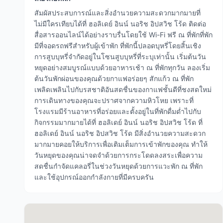
สัมผัสประสบการณ์และสิ่งอำนวยความสะดวกมากมายที่
ไม่มีใครเทียบได้ที่ ฮอลิเดย์ อินน์ นอริช อิปสวิช โร้ด ติดต่อ
สื่อสารออนไลน์ได้อย่างราบรื่นโดยใช้ Wi-Fi ฟรี ณ ที่พักที่พัก
มีที่จอดรถฟรีสำหรับผู้เข้าพัก ที่พักนี้ปลอดบุหรี่โดยสิ้นเชิง
การสูบบุหรี่จำกัดอยู่ในโซนสูบบุหรี่ที่ระบุเท่านั้น เริ่มต้นวัน
หยุดอย่างสมบูรณ์แบบด้วยอาหารเช้า ณ ที่พักทุกวัน ลองเริ่ม
ต้นวันพักผ่อนของคุณด้วยกาแฟอร่อยๆ สักแก้ว ณ ที่พัก
เพลิดเพลินไปกับรสชาติอันสดชื่นของกาแฟชั้นดีที่ชงสดใหม่
การเดินทางของคุณจะปราศจากความหิวโหย เพราะที่
โรงแรมมีร้านอาหารที่อร่อยและตั้งอยู่ในที่พักดื่มด่ำไปกับ
กิจกรรมมากมายได้ที่ ฮอลิเดย์ อินน์ นอริช อิปสวิช โร้ด ที่
ฮอลิเดย์ อินน์ นอริช อิปสวิช โร้ด มีสิ่งอำนวยความสะดวก
มากมายคอยให้บริการเพื่อเติมเต็มการเข้าพักของคุณ ทำให้
วันหยุดของคุณน่าจดจำด้วยการกระโดดลงสระเพื่อความ
สดชื่นกำจัดแคลอรี่ในช่วงวันหยุดด้วยการแวะพัก ณ ที่พัก
และใช้อุปกรณ์ออกกำลังกายที่มีครบครัน