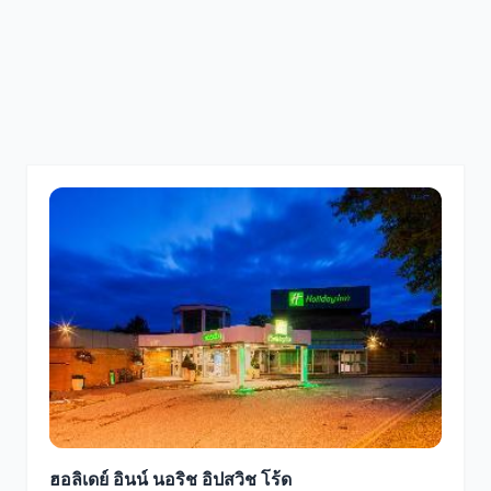
ฮอลิเดย์ อินน์ นอริช อิปสวิช โร้ด