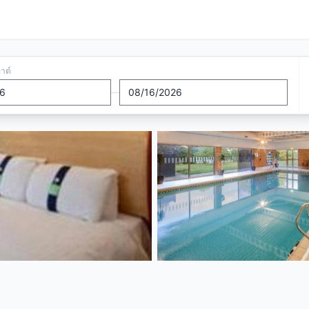
อาต์
—