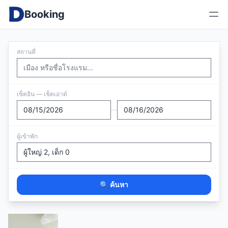
Booking
สถานที่
เช็คอิน — เช็คเอาต์
—
ผู้เข้าพัก
🔍 ค้นหา