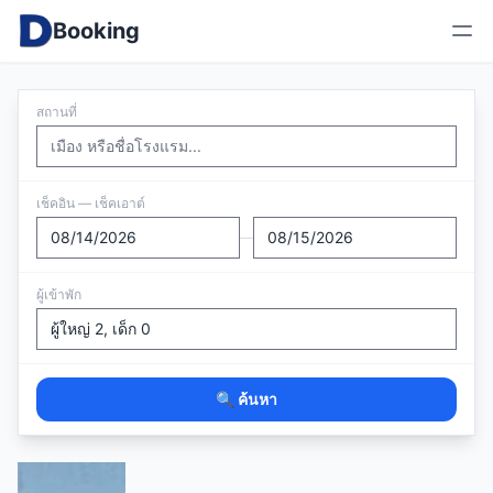
Booking
สถานที่
เช็คอิน — เช็คเอาต์
—
ผู้เข้าพัก
🔍 ค้นหา