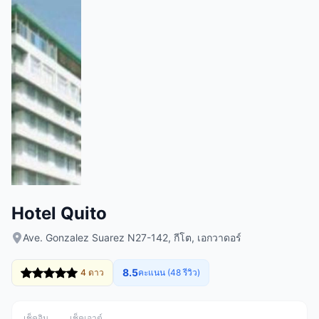
Hotel Quito
Ave. Gonzalez Suarez N27-142, กีโต, เอกวาดอร์
8.5
4 ดาว
คะแนน (48 รีวิว)
เช็คอิน
เช็คเอาต์