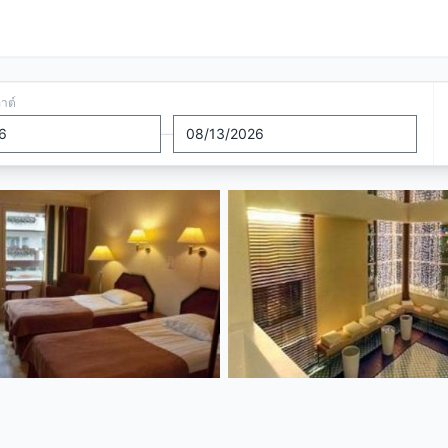
อาต์
—