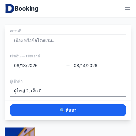
Booking
สถานที่
เช็คอิน — เช็คเอาต์
—
ผู้เข้าพัก
🔍 ค้นหา