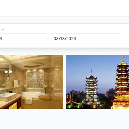
อาต์
—