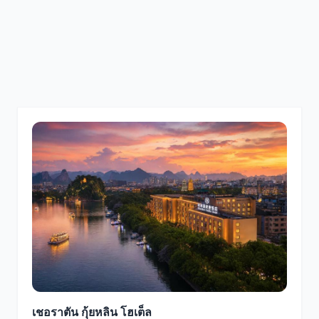
เชอราตัน กุ้ยหลิน โฮเต็ล