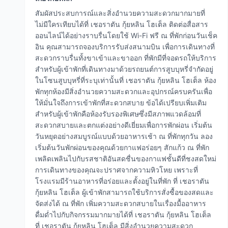
สัมผัสประสบการณ์และสิ่งอำนวยความสะดวกมากมายที่
ไม่มีใครเทียบได้ที่ เชอราตัน กุ้ยหลิน โฮเต็ล ติดต่อสื่อสาร
ออนไลน์ได้อย่างราบรื่นโดยใช้ Wi-Fi ฟรี ณ ที่พักก่อนวันเช็ค
อิน คุณสามารถจองบริการรับส่งสนามบิน เพื่อการเดินทางที่
สะดวกราบรื่นทั้งขาเข้าและขาออก ที่พักมีที่จอดรถให้บริการ
สำหรับผู้เข้าพักที่เดินทางมาด้วยรถยนต์การสูบบุหรี่จำกัดอยู่
ในโซนสูบบุหรี่ที่ระบุเท่านั้นที่ เชอราตัน กุ้ยหลิน โฮเต็ล ห้อง
พักทุกห้องมีสิ่งอำนวยความสะดวกและอุปกรณ์ครบครันเพื่อ
ให้มั่นใจถึงการเข้าพักที่สะดวกสบาย ข้อได้เปรียบเพิ่มเติม
สำหรับผู้เข้าพักคือห้องรับรองพิเศษซึ่งมีสภาพแวดล้อมที่
สะดวกสบายและตกแต่งอย่างดีเยี่ยมเพื่อการพักผ่อน เริ่มต้น
วันหยุดอย่างสมบูรณ์แบบด้วยอาหารเช้า ณ ที่พักทุกวัน ลอง
เริ่มต้นวันพักผ่อนของคุณด้วยกาแฟอร่อยๆ สักแก้ว ณ ที่พัก
เพลิดเพลินไปกับรสชาติอันสดชื่นของกาแฟชั้นดีที่ชงสดใหม่
การเดินทางของคุณจะปราศจากความหิวโหย เพราะที่
โรงแรมมีร้านอาหารที่อร่อยและตั้งอยู่ในที่พัก ที่ เชอราตัน
กุ้ยหลิน โฮเต็ล ผู้เข้าพักสามารถใช้บริการสั่งซื้อของสดและ
จัดส่งได้ ณ ที่พัก เพิ่มความสะดวกสบายในเรื่องมื้ออาหาร
ดื่มด่ำไปกับกิจกรรมมากมายได้ที่ เชอราตัน กุ้ยหลิน โฮเต็ล
ที่ เชอราตัน กุ้ยหลิน โฮเต็ล มีสิ่งอำนวยความสะดวก