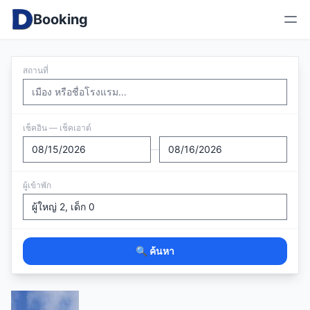
Booking
สถานที่
เช็คอิน — เช็คเอาต์
—
ผู้เข้าพัก
🔍 ค้นหา