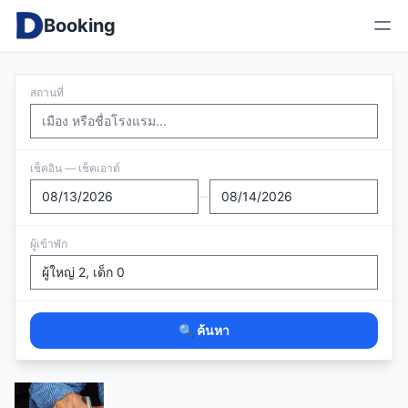
Booking
สถานที่
เช็คอิน — เช็คเอาต์
—
ผู้เข้าพัก
🔍 ค้นหา