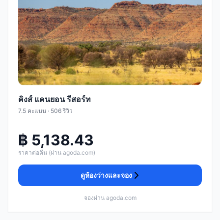
คิงส์ แคนยอน รีสอร์ท
7.5 คะแนน · 506 รีวิว
฿ 5,138.43
ราคาต่อคืน (ผ่าน agoda.com)
ดูห้องว่างและจอง
จองผ่าน agoda.com