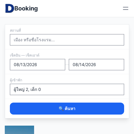
Booking
สถานที่
เช็คอิน — เช็คเอาต์
—
ผู้เข้าพัก
🔍 ค้นหา