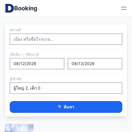
Booking
สถานที่
เช็คอิน — เช็คเอาต์
—
ผู้เข้าพัก
🔍 ค้นหา