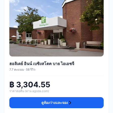
ฮอลิเดย์ อินน์ เบซิงสโตค บาย ไอเอชจี
7.7 คะแนน · 58 รีวิว
฿ 3,304.55
ราคาต่อคืน (ผ่าน agoda.com)
ดูห้องว่างและจอง