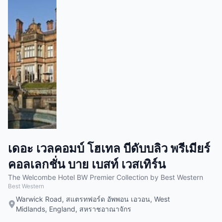
เดอะ เวลคอมบ์ โฮเทล บีดับบลิว พรีเมียร์
คอลเลกชั่น บาย เบสท์ เวสเทิร์น
The Welcombe Hotel BW Premier Collection by Best Western
Best Western
Warwick Road, สแตรทฟอร์ด อัพพอน เอวอน, West
Midlands, England, สหราชอาณาจักร