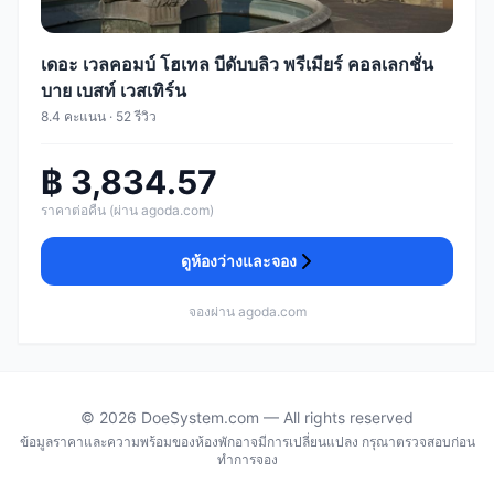
เดอะ เวลคอมบ์ โฮเทล บีดับบลิว พรีเมียร์ คอลเลกชั่น
บาย เบสท์ เวสเทิร์น
8.4 คะแนน · 52 รีวิว
฿ 3,834.57
ราคาต่อคืน (ผ่าน agoda.com)
ดูห้องว่างและจอง
จองผ่าน agoda.com
© 2026 DoeSystem.com — All rights reserved
ข้อมูลราคาและความพร้อมของห้องพักอาจมีการเปลี่ยนแปลง กรุณาตรวจสอบก่อน
ทำการจอง