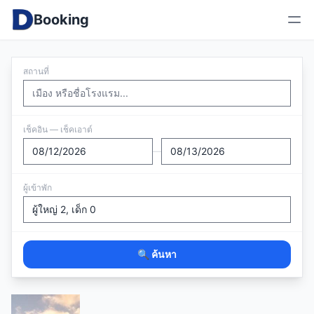
Booking
สถานที่
เช็คอิน — เช็คเอาต์
—
ผู้เข้าพัก
🔍 ค้นหา