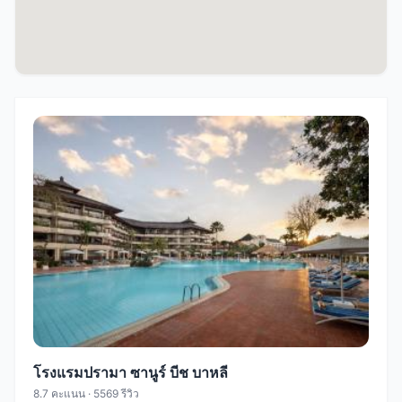
โรงแรมปรามา ซานูร์ บีช บาหลี
8.7 คะแนน · 5569 รีวิว