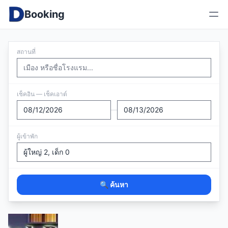
Booking
สถานที่
เช็คอิน — เช็คเอาต์
—
ผู้เข้าพัก
🔍 ค้นหา