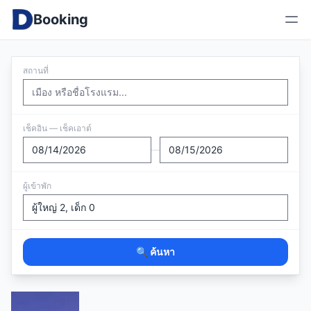
Booking
สถานที่
เช็คอิน — เช็คเอาต์
—
ผู้เข้าพัก
🔍 ค้นหา