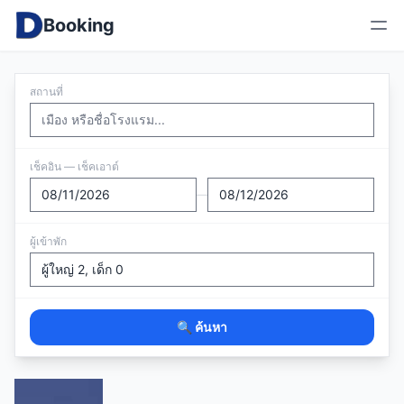
Booking
สถานที่
เช็คอิน — เช็คเอาต์
—
ผู้เข้าพัก
🔍 ค้นหา