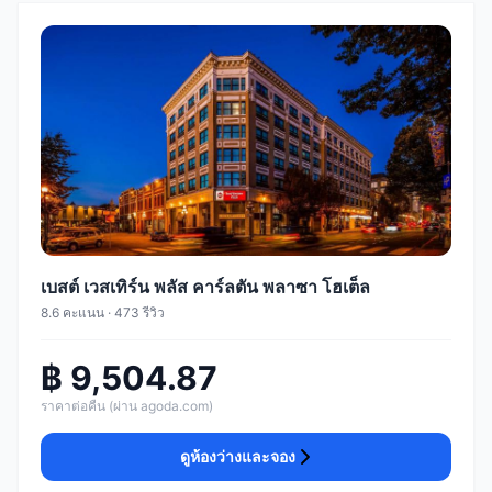
เบสต์ เวสเทิร์น พลัส คาร์ลตัน พลาซา โฮเต็ล
8.6 คะแนน · 473 รีวิว
฿ 9,504.87
ราคาต่อคืน (ผ่าน agoda.com)
ดูห้องว่างและจอง