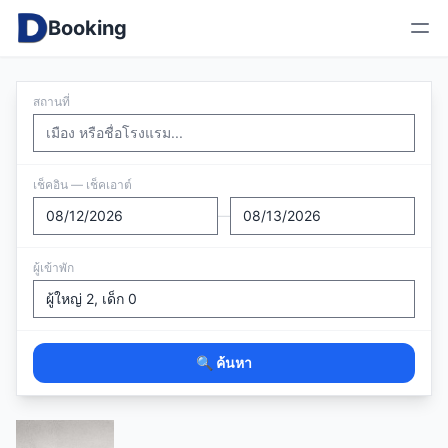
Booking
สถานที่
เช็คอิน — เช็คเอาต์
—
ผู้เข้าพัก
🔍 ค้นหา