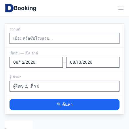
Booking
สถานที่
เช็คอิน — เช็คเอาต์
—
ผู้เข้าพัก
🔍 ค้นหา