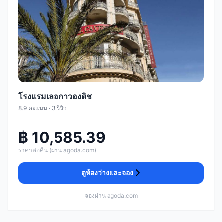
โรงแรมเลอกาวองดิช
8.9 คะแนน · 3 รีวิว
฿ 10,585.39
ราคาต่อคืน (ผ่าน agoda.com)
ดูห้องว่างและจอง
จองผ่าน agoda.com