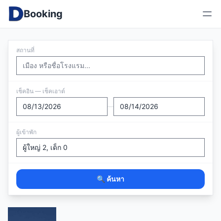
Booking
สถานที่
เช็คอิน — เช็คเอาต์
—
ผู้เข้าพัก
🔍 ค้นหา