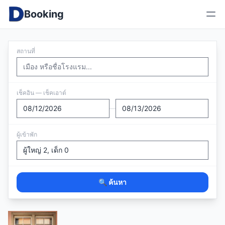
Booking
สถานที่
เช็คอิน — เช็คเอาต์
—
ผู้เข้าพัก
🔍 ค้นหา