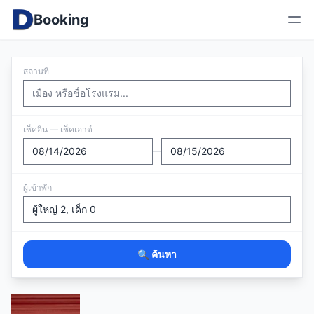
Booking
สถานที่
เช็คอิน — เช็คเอาต์
—
ผู้เข้าพัก
🔍 ค้นหา