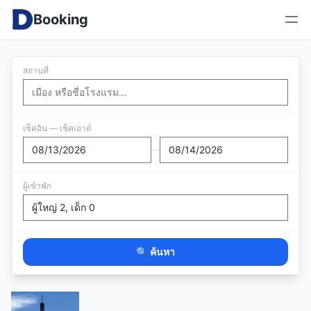
Booking
สถานที่
เช็คอิน — เช็คเอาต์
—
ผู้เข้าพัก
🔍 ค้นหา