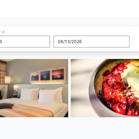
อาต์
—