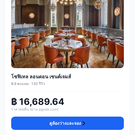
โซฟิเทล ลอนดอน เซนต์เจมส์
8.9 คะแนน · 130 รีวิว
฿ 16,689.64
ราคาต่อคืน (ผ่าน agoda.com)
ดูห้องว่างและจอง