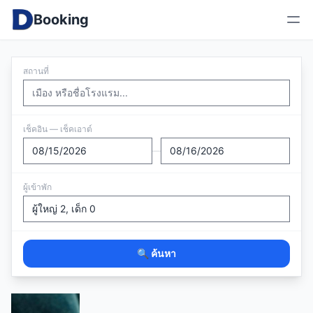
Booking
สถานที่
เช็คอิน — เช็คเอาต์
—
ผู้เข้าพัก
🔍 ค้นหา