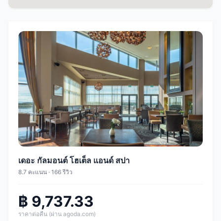
เดอะ กัลมอนต์ โฮเต็ล แอนด์ สปา
8.7 คะแนน · 166 รีวิว
฿ 9,737.33
ราคาต่อคืน (ผ่าน agoda.com)