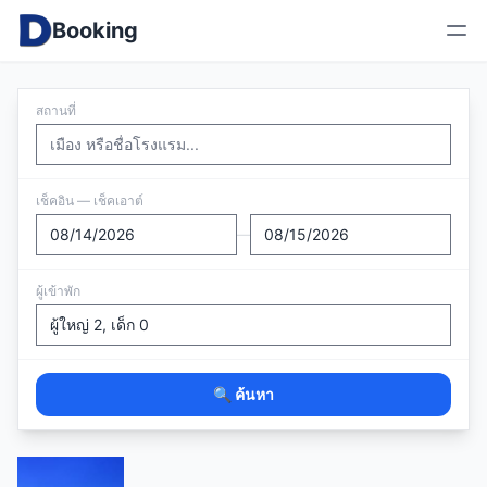
Booking
สถานที่
เช็คอิน — เช็คเอาต์
—
ผู้เข้าพัก
🔍 ค้นหา