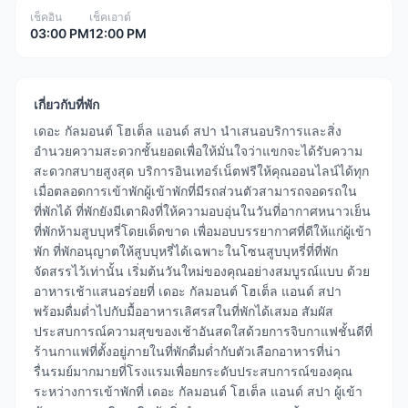
เช็คอิน
เช็คเอาต์
03:00 PM
12:00 PM
เกี่ยวกับที่พัก
เดอะ กัลมอนต์ โฮเต็ล แอนด์ สปา นำเสนอบริการและสิ่ง
อำนวยความสะดวกชั้นยอดเพื่อให้มั่นใจว่าแขกจะได้รับความ
สะดวกสบายสูงสุด บริการอินเทอร์เน็ตฟรีให้คุณออนไลน์ได้ทุก
เมื่อตลอดการเข้าพักผู้เข้าพักที่มีรถส่วนตัวสามารถจอดรถใน
ที่พักได้ ที่พักยังมีเตาผิงที่ให้ความอบอุ่นในวันที่อากาศหนาวเย็น
ที่พักห้ามสูบบุหรี่โดยเด็ดขาด เพื่อมอบบรรยากาศที่ดีให้แก่ผู้เข้า
พัก ที่พักอนุญาตให้สูบบุหรี่ได้เฉพาะในโซนสูบบุหรี่ที่ที่พัก
จัดสรรไว้เท่านั้น เริ่มต้นวันใหม่ของคุณอย่างสมบูรณ์แบบ ด้วย
อาหารเช้าแสนอร่อยที่ เดอะ กัลมอนต์ โฮเต็ล แอนด์ สปา
พร้อมดื่มด่ำไปกับมื้ออาหารเลิศรสในที่พักได้เสมอ สัมผัส
ประสบการณ์ความสุขของเช้าอันสดใสด้วยการจิบกาแฟชั้นดีที่
ร้านกาแฟที่ตั้งอยู่ภายในที่พักดื่มด่ำกับตัวเลือกอาหารที่น่า
รื่นรมย์มากมายที่โรงแรมเพื่อยกระดับประสบการณ์ของคุณ
ระหว่างการเข้าพักที่ เดอะ กัลมอนต์ โฮเต็ล แอนด์ สปา ผู้เข้า