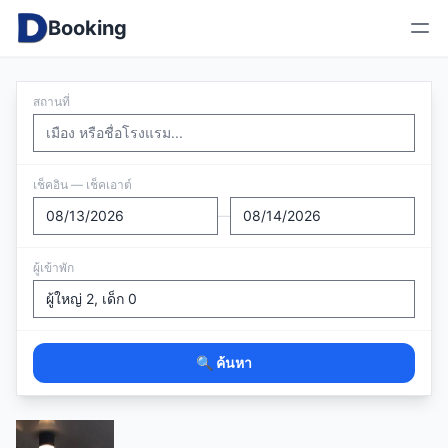
Booking
สถานที่
เช็คอิน — เช็คเอาต์
—
ผู้เข้าพัก
🔍 ค้นหา