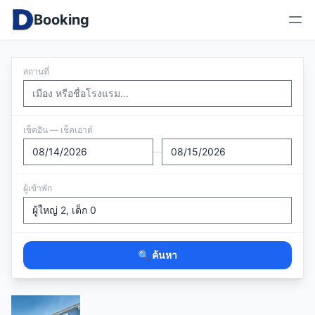
Booking
สถานที่
เช็คอิน — เช็คเอาต์
—
ผู้เข้าพัก
🔍 ค้นหา