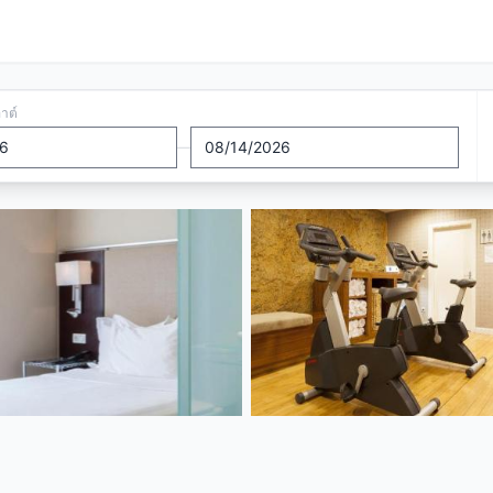
อาต์
—