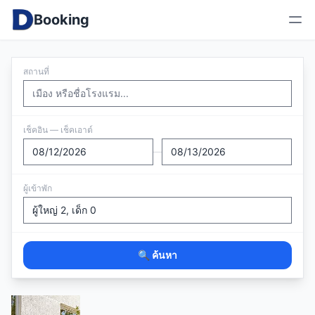
Booking
สถานที่
เช็คอิน — เช็คเอาต์
—
ผู้เข้าพัก
🔍 ค้นหา