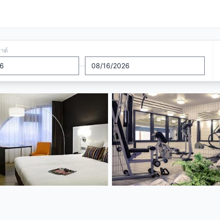
อาต์
—