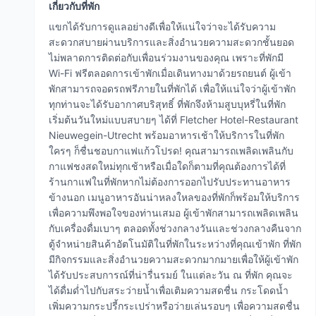
เกี่ยวกับที่พัก
แขกได้รับการดูแลอย่างดีเพื่อให้แน่ใจว่าจะได้รับความ
สะดวกสบายผ่านบริการและสิ่งอำนวยความสะดวกชั้นยอด
ไม่พลาดการติดต่อกับเพื่อนร่วมงานของคุณ เพราะที่พักมี
Wi-Fi ฟรีตลอดการเข้าพักเมื่อเดินทางมาด้วยรถยนต์ ผู้เข้า
พักสามารถจอดรถฟรีภายในที่พักได้ เพื่อให้แน่ใจว่าผู้เข้าพัก
ทุกท่านจะได้รับอากาศบริสุทธิ์ ที่พักจึงห้ามสูบบุหรี่ในที่พัก
เริ่มต้นวันใหม่แบบสบายๆ ได้ที่ Fletcher Hotel-Restaurant
Nieuwegein-Utrecht พร้อมอาหารเช้าให้บริการในที่พัก
ใครๆ ก็ชื่นชอบกาแฟแก้วโปรด! คุณสามารถเพลิดเพลินกับ
กาแฟชงสดใหม่ทุกเช้าหรือเมื่อใดก็ตามที่คุณต้องการได้ที่
ร้านกาแฟในที่พักหากไม่ต้องการออกไปรับประทานอาหาร
ข้างนอก เมนูอาหารอันน่าหลงใหลของที่พักก็พร้อมให้บริการ
เพื่อความพึงพอใจของท่านเสมอ ผู้เข้าพักสามารถเพลิดเพลิน
กับเครื่องดื่มเบาๆ ตลอดทั้งช่วงกลางวันและช่วงกลางคืนจาก
ตู้จำหน่ายสินค้าอัตโนมัติในที่พักในระหว่างที่คุณเข้าพัก ที่พัก
มีกิจกรรมและสิ่งอำนวยความสะดวกมากมายเพื่อให้ผู้เข้าพัก
ได้รับประสบการณ์ที่น่ารื่นรมย์ ในแต่ละวัน ณ ที่พัก คุณจะ
ได้ดื่มด่ำไปกับสระว่ายน้ำเพื่อเติมความสดชื่น กระโดดน้ำ
เพิ่มความกระปรี้กระเปร่าหรือว่ายเล่นรอบๆ เพื่อความสดชื่น