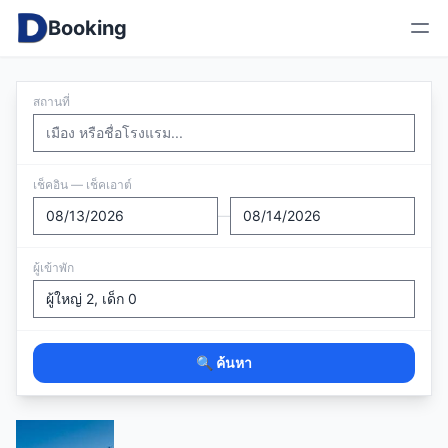
Booking
สถานที่
เช็คอิน — เช็คเอาต์
—
ผู้เข้าพัก
🔍 ค้นหา