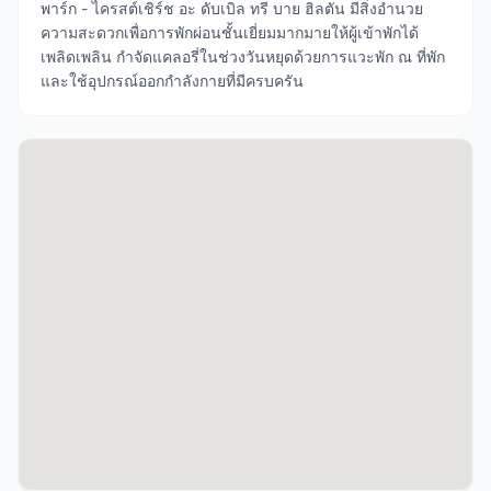
พาร์ก - ไครสต์เชิร์ช อะ ดับเบิล ทรี บาย ฮิลตัน มีสิ่งอำนวย
ความสะดวกเพื่อการพักผ่อนชั้นเยี่ยมมากมายให้ผู้เข้าพักได้
เพลิดเพลิน กำจัดแคลอรี่ในช่วงวันหยุดด้วยการแวะพัก ณ ที่พัก
และใช้อุปกรณ์ออกกำลังกายที่มีครบครัน