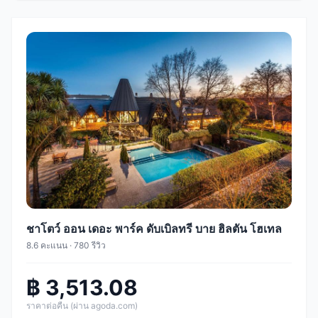
ชาโตว์ ออน เดอะ พาร์ค ดับเบิลทรี บาย ฮิลตัน โฮเทล
8.6 คะแนน · 780 รีวิว
฿ 3,513.08
ราคาต่อคืน (ผ่าน agoda.com)