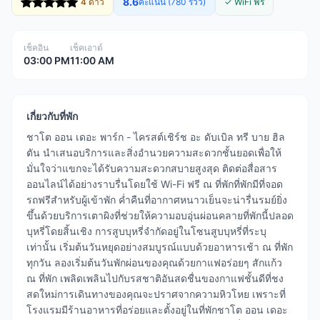
8.6
4 ดาว
คะแนน (780 รีวิว)
✓ WiFi ฟรี
เช็คอิน
เช็คเอาต์
03:00 PM
11:00 AM
เกี่ยวกับที่พัก
ชาโต ออน เดอะ พาร์ก - ไครสต์เชิร์ช อะ ดับเบิล ทรี บาย ฮิล
ตัน นำเสนอบริการและสิ่งอำนวยความสะดวกชั้นยอดเพื่อให้
มั่นใจว่าแขกจะได้รับความสะดวกสบายสูงสุด ติดต่อสื่อสาร
ออนไลน์ได้อย่างราบรื่นโดยใช้ Wi-Fi ฟรี ณ ที่พักที่พักมีที่จอด
รถฟรีสำหรับผู้เข้าพัก ค่ำคืนที่อากาศหนาวเย็นจะน่ารื่นรมย์ยิ่ง
ขึ้นด้วยบริการเตาผิงที่ช่วยให้ความอบอุ่นผ่อนคลายที่พักนี้ปลอด
บุหรี่โดยสิ้นเชิง การสูบบุหรี่จำกัดอยู่ในโซนสูบบุหรี่ที่ระบุ
เท่านั้น เริ่มต้นวันหยุดอย่างสมบูรณ์แบบด้วยอาหารเช้า ณ ที่พัก
ทุกวัน ลองเริ่มต้นวันพักผ่อนของคุณด้วยกาแฟอร่อยๆ สักแก้ว
ณ ที่พัก เพลิดเพลินไปกับรสชาติอันสดชื่นของกาแฟชั้นดีที่ชง
สดใหม่การเดินทางของคุณจะปราศจากความหิวโหย เพราะที่
โรงแรมมีร้านอาหารที่อร่อยและตั้งอยู่ในที่พักชาโต ออน เดอะ