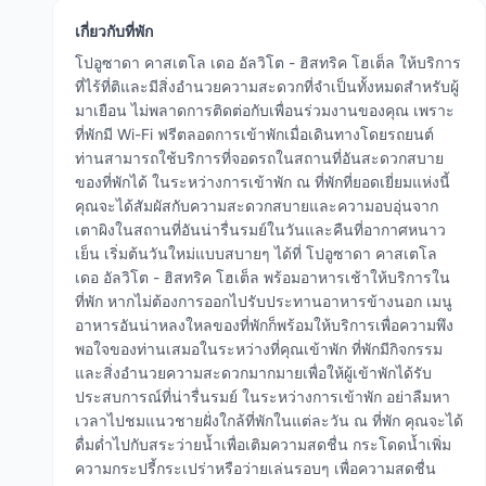
เกี่ยวกับที่พัก
โปอูซาดา คาสเตโล เดอ อัลวิโต - ฮิสทริค โฮเต็ล ให้บริการ
ที่ไร้ที่ติและมีสิ่งอำนวยความสะดวกที่จำเป็นทั้งหมดสำหรับผู้
มาเยือน ไม่พลาดการติดต่อกับเพื่อนร่วมงานของคุณ เพราะ
ที่พักมี Wi-Fi ฟรีตลอดการเข้าพักเมื่อเดินทางโดยรถยนต์
ท่านสามารถใช้บริการที่จอดรถในสถานที่อันสะดวกสบาย
ของที่พักได้ ในระหว่างการเข้าพัก ณ ที่พักที่ยอดเยี่ยมแห่งนี้
คุณจะได้สัมผัสกับความสะดวกสบายและความอบอุ่นจาก
เตาผิงในสถานที่อันน่ารื่นรมย์ในวันและคืนที่อากาศหนาว
เย็น เริ่มต้นวันใหม่แบบสบายๆ ได้ที่ โปอูซาดา คาสเตโล
เดอ อัลวิโต - ฮิสทริค โฮเต็ล พร้อมอาหารเช้าให้บริการใน
ที่พัก หากไม่ต้องการออกไปรับประทานอาหารข้างนอก เมนู
อาหารอันน่าหลงใหลของที่พักก็พร้อมให้บริการเพื่อความพึง
พอใจของท่านเสมอในระหว่างที่คุณเข้าพัก ที่พักมีกิจกรรม
และสิ่งอำนวยความสะดวกมากมายเพื่อให้ผู้เข้าพักได้รับ
ประสบการณ์ที่น่ารื่นรมย์ ในระหว่างการเข้าพัก อย่าลืมหา
เวลาไปชมแนวชายฝั่งใกล้ที่พักในแต่ละวัน ณ ที่พัก คุณจะได้
ดื่มด่ำไปกับสระว่ายน้ำเพื่อเติมความสดชื่น กระโดดน้ำเพิ่ม
ความกระปรี้กระเปร่าหรือว่ายเล่นรอบๆ เพื่อความสดชื่น