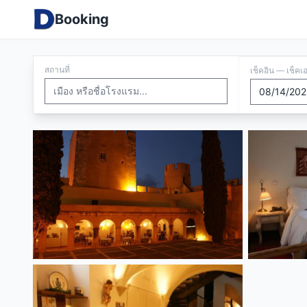
Booking
สถานที่
เช็คอิน — เช็คเ