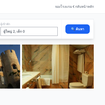
จองโรงแรม
กลับหน้าหลัก
ผู้เข้าพัก
🔍 ค้นหา