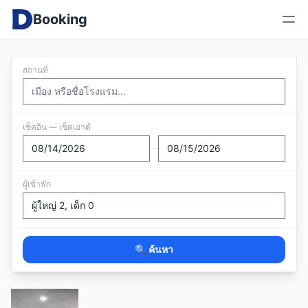
Booking
สถานที่
เช็คอิน — เช็คเอาต์
—
ผู้เข้าพัก
🔍 ค้นหา