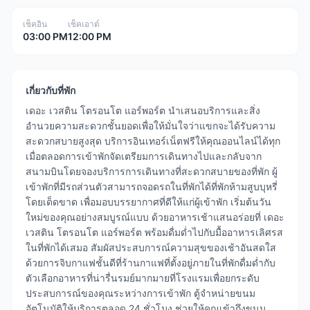
เช็คอิน
เช็คเอาต์
03:00 PM
12:00 PM
เกี่ยวกับที่พัก
เดอะ เวสติน โตรอนโต แอร์พอร์ต นำเสนอบริการและสิ่ง
อำนวยความสะดวกชั้นยอดเพื่อให้มั่นใจว่าแขกจะได้รับความ
สะดวกสบายสูงสุด บริการอินเทอร์เน็ตฟรีให้คุณออนไลน์ได้ทุก
เมื่อตลอดการเข้าพักจัดเตรียมการเดินทางไปและกลับจาก
สนามบินโดยจองบริการการเดินทางที่สะดวกสบายของที่พัก ผู้
เข้าพักที่มีรถส่วนตัวสามารถจอดรถในที่พักได้ที่พักห้ามสูบบุหรี่
โดยเด็ดขาด เพื่อมอบบรรยากาศที่ดีให้แก่ผู้เข้าพัก เริ่มต้นวัน
ใหม่ของคุณอย่างสมบูรณ์แบบ ด้วยอาหารเช้าแสนอร่อยที่ เดอะ
เวสติน โตรอนโต แอร์พอร์ต พร้อมดื่มด่ำไปกับมื้ออาหารเลิศรส
ในที่พักได้เสมอ สัมผัสประสบการณ์ความสุขของเช้าอันสดใส
ด้วยการจิบกาแฟชั้นดีที่ร้านกาแฟที่ตั้งอยู่ภายในที่พักดื่มด่ำกับ
ตัวเลือกอาหารที่น่ารื่นรมย์มากมายที่โรงแรมเพื่อยกระดับ
ประสบการณ์ของคุณระหว่างการเข้าพัก ตู้จำหน่ายขนม
อัตโนมัติให้บริการตลอด 24 ชั่วโมง ช่วยให้คุณเข้าถึงขนม