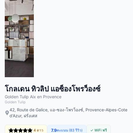
โกลเดน ทิวลิป แอซ็องโพรว็องซ์
Golden Tulip Aix en Provence
Golden Tulip
42, Route de Galice, แอ-ซอง-โพรว็องซ์, Provence-Alpes-Cote
d'Azur, ฝรั่งเศส
7.9
4 ดาว
คะแนน (83 รีวิว)
✓ WiFi ฟรี