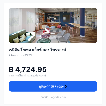
เรดิสัน โฮเทล แอ็กซ์ ออง โพรวองซ์
7.9 คะแนน · 83 รีวิว
฿ 4,724.95
ราคาต่อคืน (ผ่าน agoda.com)
ดูห้องว่างและจอง
จองผ่าน agoda.com