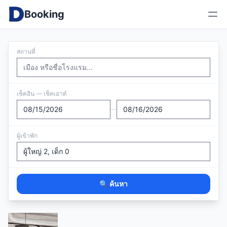
Booking
สถานที่
เช็คอิน — เช็คเอาต์
—
ผู้เข้าพัก
🔍 ค้นหา