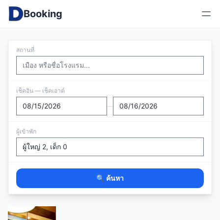
Booking
สถานที่
เช็คอิน — เช็คเอาต์
—
ผู้เข้าพัก
🔍 ค้นหา