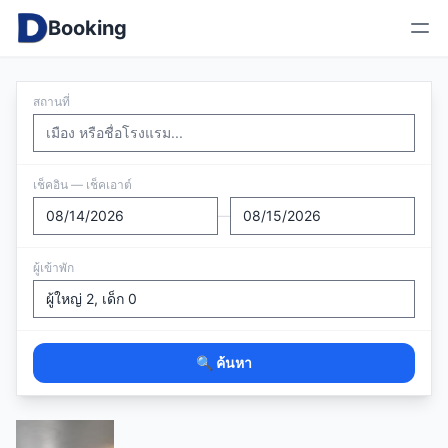
Booking
สถานที่
เช็คอิน — เช็คเอาต์
—
ผู้เข้าพัก
🔍 ค้นหา