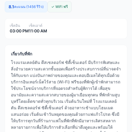
8.1
คะแนน (1456 รีวิว)
✓ WiFi ฟรี
เช็คอิน
เช็คเอาต์
03:00 PM
11:00 AM
เกี่ยวกับที่พัก
โรงแรมเคลย์ตัน ดึสเซลดอร์ฟ ซิตี้เซ็นเตอร์ มีบริการพิเศษและ
สิ่งอำนวยความสะดวกชั้นยอดเพื่อสร้างประสบการณ์ที่น่าจดจำ
ให้กับแขก แบ่งปันภาพถ่ายของคุณและตอบอีเมลได้ทุกเมื่อด้วย
บริการอินเทอร์เน็ตไร้สาย (Wi-Fi) ฟรีของที่พักผู้เข้าพักสามารถ
ใช้ประโยชน์จากบริการที่จอดรถสำหรับผู้พิการได้ เพื่อสุข
อนามัยและความสะดวกสบายของผู้มาเยือนทุกคน ที่พักห้ามสูบ
บุหรี่โดยเด็ดขาดทั่วทุกบริเวณ เริ่มต้นวันใหม่ที่ โรงแรมเคลย์
ตัน ดึสเซลดอร์ฟ ซิตี้เซ็นเตอร์ ด้วยอาหารเช้าแบบโฮมเมด
แสนอร่อย เริ่มต้นเช้าวันหยุดของคุณด้วยกาแฟแก้วโปรด ซึ่งมี
ให้บริการทุกวันที่ร้านกาแฟในที่พักที่พักมีอาหารเลิศรสหลาก
หลายรายการเพื่อให้บริการตัวเลือกที่น่าดึงดูดและพร้อมให้