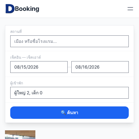
Booking
สถานที่
เช็คอิน — เช็คเอาต์
—
ผู้เข้าพัก
🔍 ค้นหา