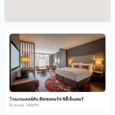
โรงแรมเคลย์ตัน ดึสเซลดอร์ฟ ซิตี้เซ็นเตอร์
8.1 คะแนน · 1456 รีวิว