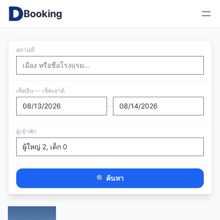
Booking
สถานที่
เช็คอิน — เช็คเอาต์
—
ผู้เข้าพัก
🔍 ค้นหา