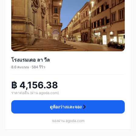
โรงแรมเดอ ลา วีล
8.6 คะแนน · 584 รีวิว
฿ 4,156.38
ราคาต่อคืน (ผ่าน agoda.com)
ดูห้องว่างและจอง
จองผ่าน agoda.com