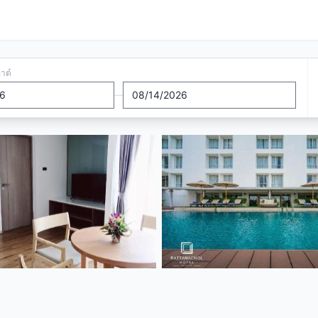
อาต์
—