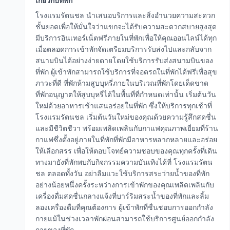
เกี่ยวกับที่พัก
โรงแรมรัตนชล นำเสนอบริการและสิ่งอำนวยความสะดวก
ชั้นยอดเพื่อให้มั่นใจว่าแขกจะได้รับความสะดวกสบายสูงสุด
มีบริการอินเทอร์เน็ตฟรีภายในที่พักเพื่อให้คุณออนไลน์ได้ทุก
เมื่อตลอดการเข้าพักจัดเตรียมบริการรับส่งไปและกลับจาก
สนามบินได้อย่างง่ายดายโดยใช้บริการรับส่งสนามบินของ
ที่พัก ผู้เข้าพักสามารถใช้บริการที่จอดรถในที่พักได้ฟรีเพื่อสุข
ภาวะที่ดี ที่พักห้ามสูบบุหรี่ภายในบริเวณที่พักโดยเด็ดขาด
ที่พักอนุญาตให้สูบบุหรี่ได้ในพื้นที่ที่กำหนดเท่านั้น เริ่มต้นวัน
ใหม่ด้วยอาหารเช้าแสนอร่อยในที่พัก ซึ่งให้บริการทุกเช้าที่
โรงแรมรัตนชล เริ่มต้นวันใหม่ของคุณด้วยความรู้สึกสดชื่น
และมีชีวิตชีวา พร้อมเพลิดเพลินกับกาแฟคุณภาพเยี่ยมที่ร้าน
กาแฟซึ่งตั้งอยู่ภายในที่พักที่พักมีอาหารหลากหลายและอร่อย
ให้เลือกสรร เพื่อให้ตอบโจทย์ความชอบของคุณทุกครั้งที่เดิน
ทางมายังที่พักพบกับกิจกรรมความบันเทิงได้ที่ โรงแรมรัตน
ชล ตลอดทั้งวัน อย่าลืมแวะใช้บริการสระว่ายน้ำของที่พัก
อย่างน้อยหนึ่งครั้งระหว่างการเข้าพักของคุณเพลิดเพลินกับ
เครื่องดื่มสดชื่นกลางแจ้งที่บาร์ริมสระน้ำของที่พักและลิ้ม
ลองเครื่องดื่มที่คุณต้องการ ผู้เข้าพักที่ชื่นชอบการออกกำลัง
กายแม้ในช่วงเวลาพักผ่อนสามารถใช้บริการศูนย์ออกกำลัง
กายของที่พัก