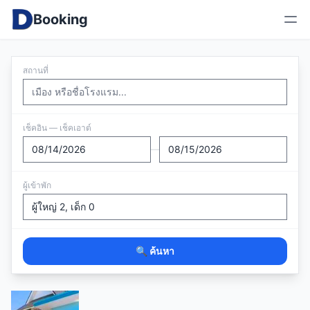
Booking
สถานที่
เช็คอิน — เช็คเอาต์
—
ผู้เข้าพัก
🔍 ค้นหา