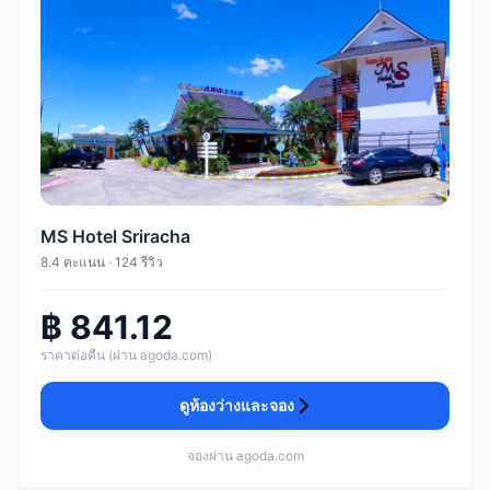
MS Hotel Sriracha
8.4 คะแนน · 124 รีวิว
฿ 841.12
ราคาต่อคืน (ผ่าน agoda.com)
ดูห้องว่างและจอง
จองผ่าน agoda.com