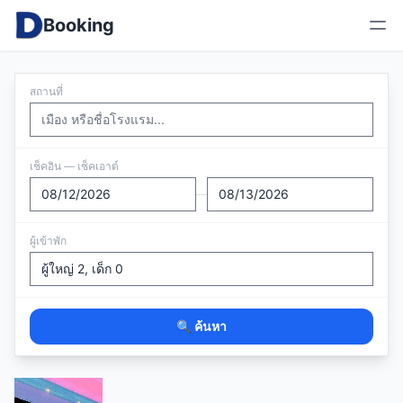
Booking
สถานที่
เช็คอิน — เช็คเอาต์
—
ผู้เข้าพัก
🔍 ค้นหา