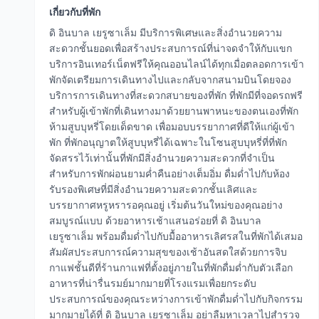
เกี่ยวกับที่พัก
ดิ อินบาล เยรูซาเล็ม มีบริการพิเศษและสิ่งอำนวยความ
สะดวกชั้นยอดเพื่อสร้างประสบการณ์ที่น่าจดจำให้กับแขก
บริการอินเทอร์เน็ตฟรีให้คุณออนไลน์ได้ทุกเมื่อตลอดการเข้า
พักจัดเตรียมการเดินทางไปและกลับจากสนามบินโดยจอง
บริการการเดินทางที่สะดวกสบายของที่พัก ที่พักมีที่จอดรถฟรี
สำหรับผู้เข้าพักที่เดินทางมาด้วยยานพาหนะของตนเองที่พัก
ห้ามสูบบุหรี่โดยเด็ดขาด เพื่อมอบบรรยากาศที่ดีให้แก่ผู้เข้า
พัก ที่พักอนุญาตให้สูบบุหรี่ได้เฉพาะในโซนสูบบุหรี่ที่ที่พัก
จัดสรรไว้เท่านั้นที่พักมีสิ่งอำนวยความสะดวกที่จำเป็น
สำหรับการพักผ่อนยามค่ำคืนอย่างเต็มอิ่ม ดื่มด่ำไปกับห้อง
รับรองพิเศษที่มีสิ่งอำนวยความสะดวกชั้นเลิศและ
บรรยากาศหรูหรารอคุณอยู่ เริ่มต้นวันใหม่ของคุณอย่าง
สมบูรณ์แบบ ด้วยอาหารเช้าแสนอร่อยที่ ดิ อินบาล
เยรูซาเล็ม พร้อมดื่มด่ำไปกับมื้ออาหารเลิศรสในที่พักได้เสมอ
สัมผัสประสบการณ์ความสุขของเช้าอันสดใสด้วยการจิบ
กาแฟชั้นดีที่ร้านกาแฟที่ตั้งอยู่ภายในที่พักดื่มด่ำกับตัวเลือก
อาหารที่น่ารื่นรมย์มากมายที่โรงแรมเพื่อยกระดับ
ประสบการณ์ของคุณระหว่างการเข้าพักดื่มด่ำไปกับกิจกรรม
มากมายได้ที่ ดิ อินบาล เยรูซาเล็ม อย่าลืมหาเวลาไปสำรวจ