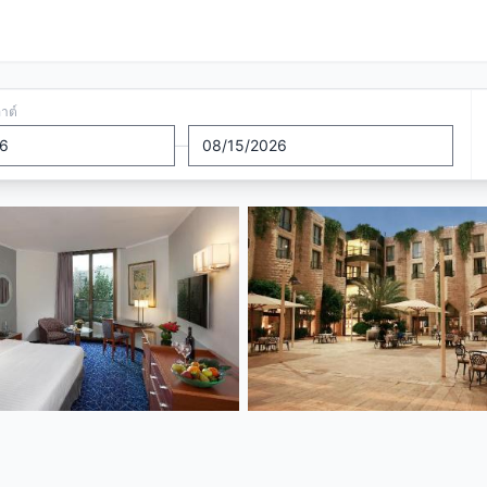
อาต์
—