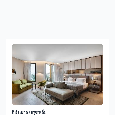
ดิ อินบาล เยรูซาเล็ม