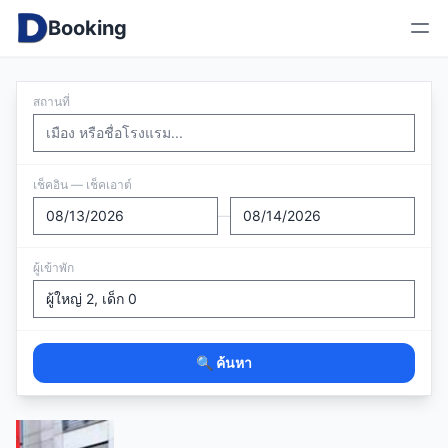
Booking
สถานที่
เช็คอิน — เช็คเอาต์
—
ผู้เข้าพัก
🔍 ค้นหา