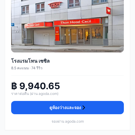
โรงแรมโทน เซซิล
8.5 คะแนน · 74 รีวิว
฿ 9,940.65
ราคาต่อคืน (ผ่าน agoda.com)
ดูห้องว่างและจอง
จองผ่าน agoda.com