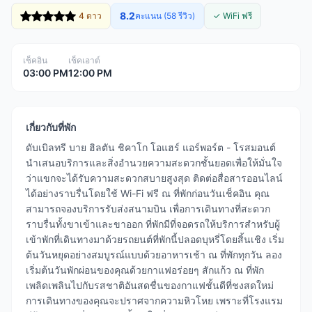
8.2
4 ดาว
คะแนน (58 รีวิว)
✓ WiFi ฟรี
เช็คอิน
เช็คเอาต์
03:00 PM
12:00 PM
เกี่ยวกับที่พัก
ดับเบิลทรี บาย ฮิลตัน ชิคาโก โอแฮร์ แอร์พอร์ต - โรสมอนต์
นำเสนอบริการและสิ่งอำนวยความสะดวกชั้นยอดเพื่อให้มั่นใจ
ว่าแขกจะได้รับความสะดวกสบายสูงสุด ติดต่อสื่อสารออนไลน์
ได้อย่างราบรื่นโดยใช้ Wi-Fi ฟรี ณ ที่พักก่อนวันเช็คอิน คุณ
สามารถจองบริการรับส่งสนามบิน เพื่อการเดินทางที่สะดวก
ราบรื่นทั้งขาเข้าและขาออก ที่พักมีที่จอดรถให้บริการสำหรับผู้
เข้าพักที่เดินทางมาด้วยรถยนต์ที่พักนี้ปลอดบุหรี่โดยสิ้นเชิง เริ่ม
ต้นวันหยุดอย่างสมบูรณ์แบบด้วยอาหารเช้า ณ ที่พักทุกวัน ลอง
เริ่มต้นวันพักผ่อนของคุณด้วยกาแฟอร่อยๆ สักแก้ว ณ ที่พัก
เพลิดเพลินไปกับรสชาติอันสดชื่นของกาแฟชั้นดีที่ชงสดใหม่
การเดินทางของคุณจะปราศจากความหิวโหย เพราะที่โรงแรม