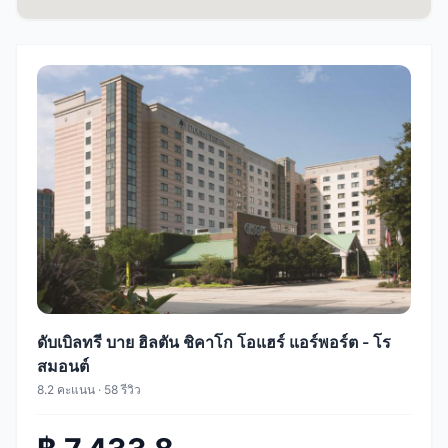
ดับเบิลทรี บาย ฮิลตัน ชิคาโก โอแฮร์ แอร์พอร์ต - โร
สมอนต์
8.2 คะแนน · 58 รีวิว