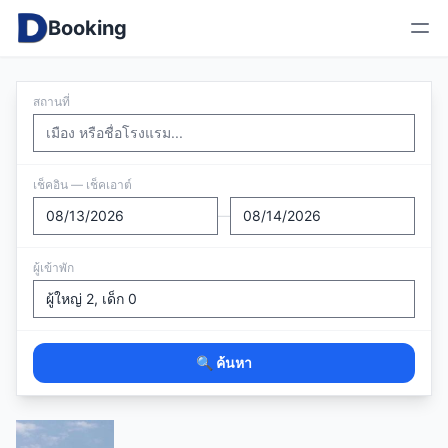
Booking
สถานที่
เช็คอิน — เช็คเอาต์
—
ผู้เข้าพัก
🔍 ค้นหา