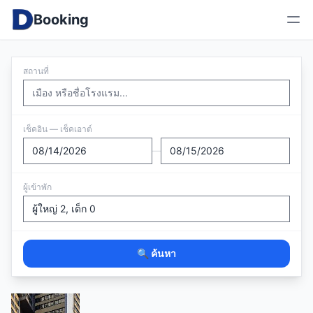
Booking
สถานที่
เช็คอิน — เช็คเอาต์
—
ผู้เข้าพัก
🔍 ค้นหา