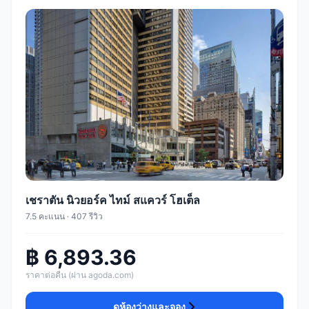
เชราตัน นิวยอร์ค ไทม์ สแควร์ โฮเต็ล
7.5 คะแนน · 407 รีวิว
฿ 6,893.36
ราคาต่อคืน (ผ่าน agoda.com)
ดูห้องว่างและจอง