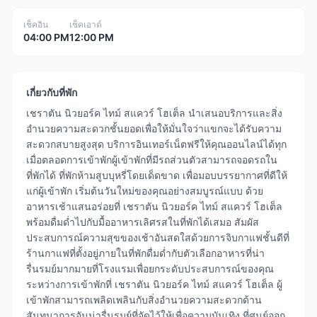
เช็คอิน
เช็คเอาต์
04:00 PM
12:00 PM
เกี่ยวกับที่พัก
เชราตัน นิวยอร์ค ไทม์ สแควร์ โฮเต็ล นำเสนอบริการและสิ่ง
อำนวยความสะดวกชั้นยอดเพื่อให้มั่นใจว่าแขกจะได้รับความ
สะดวกสบายสูงสุด บริการอินเทอร์เน็ตฟรีให้คุณออนไลน์ได้ทุก
เมื่อตลอดการเข้าพักผู้เข้าพักที่มีรถส่วนตัวสามารถจอดรถใน
ที่พักได้ ที่พักห้ามสูบบุหรี่โดยเด็ดขาด เพื่อมอบบรรยากาศที่ดีให้
แก่ผู้เข้าพัก เริ่มต้นวันใหม่ของคุณอย่างสมบูรณ์แบบ ด้วย
อาหารเช้าแสนอร่อยที่ เชราตัน นิวยอร์ค ไทม์ สแควร์ โฮเต็ล
พร้อมดื่มด่ำไปกับมื้ออาหารเลิศรสในที่พักได้เสมอ สัมผัส
ประสบการณ์ความสุขของเช้าอันสดใสด้วยการจิบกาแฟชั้นดีที่
ร้านกาแฟที่ตั้งอยู่ภายในที่พักดื่มด่ำกับตัวเลือกอาหารที่น่า
รื่นรมย์มากมายที่โรงแรมเพื่อยกระดับประสบการณ์ของคุณ
ระหว่างการเข้าพักที่ เชราตัน นิวยอร์ค ไทม์ สแควร์ โฮเต็ล ผู้
เข้าพักสามารถเพลิดเพลินกับสิ่งอำนวยความสะดวกด้าน
สันทนาการอันน่ารื่นรมย์ที่จัดไว้ให้เพื่อความบันเทิง ที่ศูนย์ออก