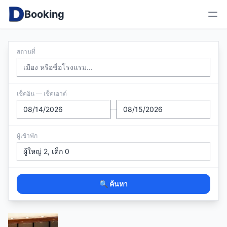
Booking
สถานที่
เช็คอิน — เช็คเอาต์
—
ผู้เข้าพัก
🔍 ค้นหา