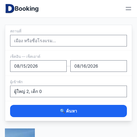
Booking
สถานที่
เช็คอิน — เช็คเอาต์
—
ผู้เข้าพัก
🔍 ค้นหา